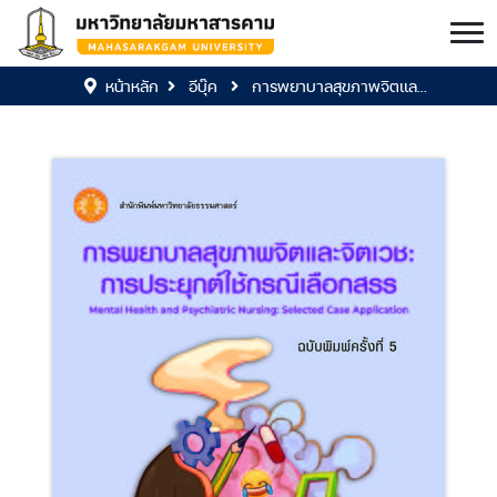
หน้าหลัก
อีบุ๊ค
การพยาบาลสุขภาพจิตแล...