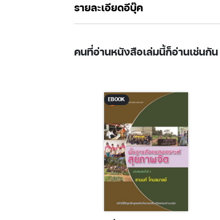
รายละเอียดอีบุ๊ค
คนที่อ่านหนังสือเล่มนี้ก็อ่านเช่นกัน
K
EBOOK