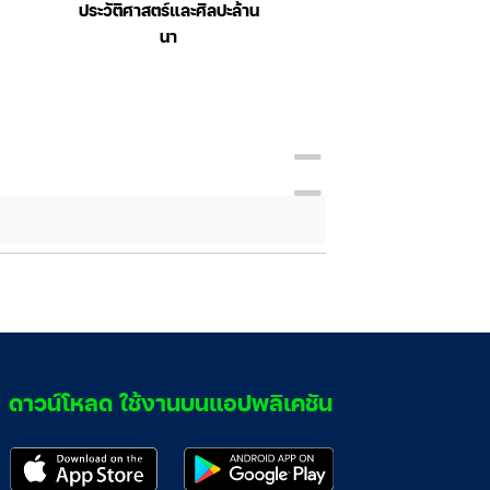
ประวัติศาสตร์และศิลปะล้าน
Qcute นิทานอีส
นา
อังกฤษ กระต่ายกับ
ดาวน์โหลด ใช้งานบนแอปพลิเคชัน