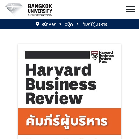
หน้าหลัก
อีบุ๊ค
คัมภีร์ผู้บริหาร