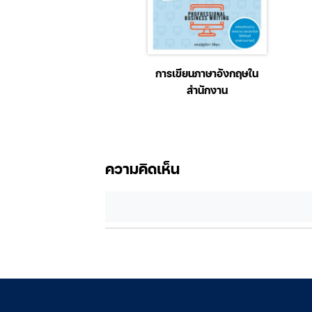
แคลคูลัส 1 รหัส
การเขียนภาษาอังกฤษใน
ิชา30000-1404
สำนักงาน
ความคิดเห็น