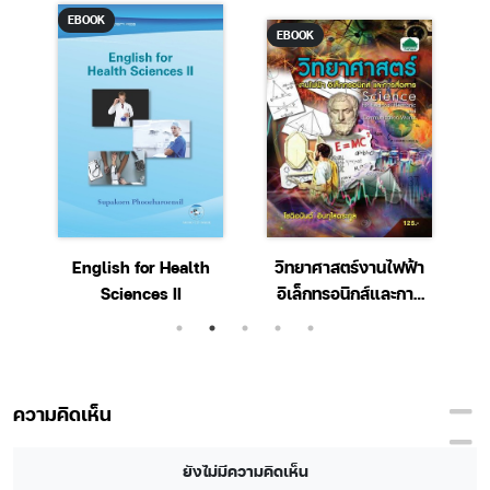
EBOOK
EBOOK
อง
English for Health
วิทยาศาสตร์งานไฟฟ้า
Sciences II
อิเล็กทรอนิกส์และการ
สื่อสาร รหัสวิชา30000-
1303
ความคิดเห็น
ยังไม่มีความคิดเห็น