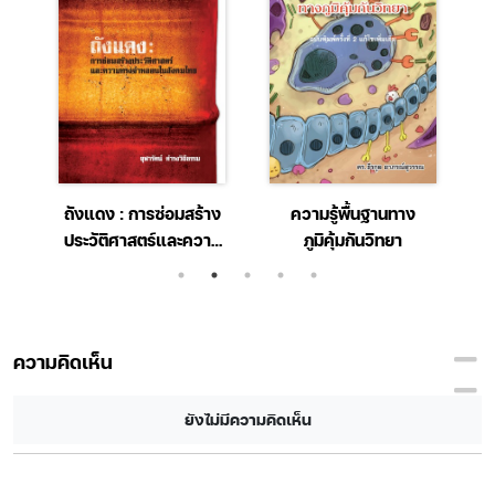
าค
ถังแดง : การซ่อมสร้าง
ความรู้พื้นฐานทาง
ประวัติศาสตร์และความ
ภูมิคุ้มกันวิทยา
ทรงจำหลอนในสังคม
ส
ไทย
ความคิดเห็น
ยังไม่มีความคิดเห็น