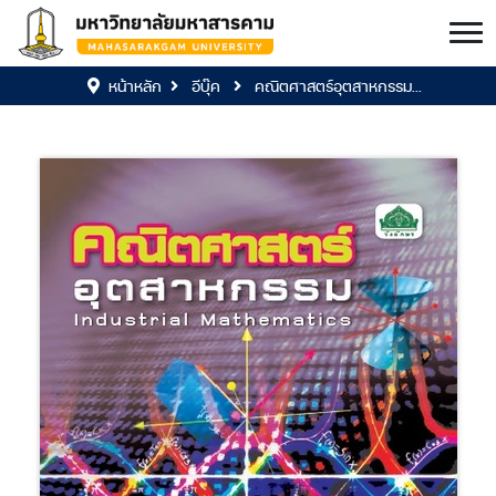
หน้าหลัก
อีบุ๊ค
คณิตศาสตร์อุตสาหกรรม...