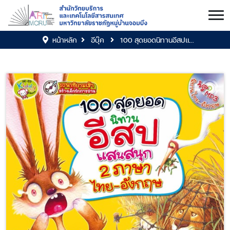
หน้าหลัก
อีบุ๊ค
100 สุดยอดนิทานอีสปแ...