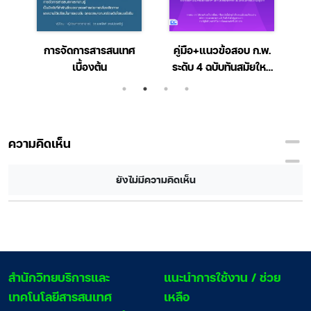
l
การจัดการสารสนเทศ
คู่มือ+แนวข้อสอบ ก.พ.
1
es
เบื้องต้น
ระดับ 4 ฉบับทันสมัยใหม่
ง
ล่าสุด
ความคิดเห็น
ยังไม่มีความคิดเห็น
สํานักวิทยบริการและ
แนะนำการใช้งาน / ช่วย
เทคโนโลยีสารสนเทศ
เหลือ