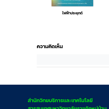
อสอบรับราชการ กรมส่ง
ไฟฟ้าประยุกต์
มการปกครองท้องถิ่น
ก.) ฉบับสอบผ่านจริง
ความคิดเห็น
สํานักวิทยบริการและเทคโนโลยี
สารสนเทศมหาวิทยาลัยราชภัฏหมู่บ้าน