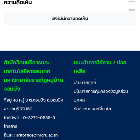
ความคิดเห็น
ยังไม่มีความคิดเห็น
สํานักวิทยบริการและ
แนะนำการใช้งาน / ช่วย
เทคโนโลยีสารสนเทศ
เหลือ
มหาวิทยาลัยราชภัฏหมู่บ้าน
นโยบายคุกกี้
จอมบึง
นโยบายการคุ้มครองข้อมูลส่วน
ที่อยู่ 46 หมู่ 3 ต.จอมบึง อ.จอมบึง
บุคคล
จ.ราชบุรี 70150
ข้อกำหนดและเงื่อนไข
โทรศัพท์ : 0-3272-0536-9
โทรสาร :
อีเมล :
aritoffice@mcru.ac.th