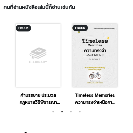
คนที่อ่านหนังสือเล่มนี้ก็อ่านเช่นกัน
EBOOK
EBOOK
4
คำบรรยาย ประมวล
Timeless Memories
กฎหมายวิธีพิจารณา
ความทรงจำเหนือกาล
ความอาญา ปรับปรุง
เวลา
ใหม่สุด เล่ม 1