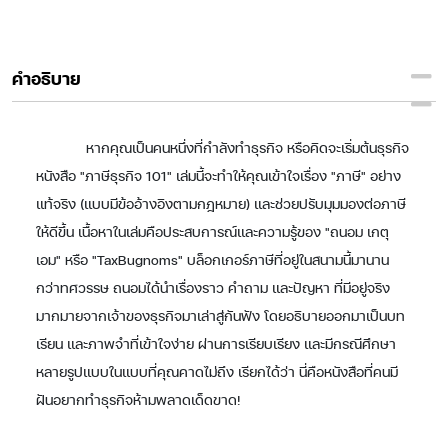
คำอธิบาย
หากคุณเป็นคนหนึ่งที่กำลังทำธุรกิจ หรือคิดจะเริ่มต้นธุรกิจ
หนังสือ "ภาษีธุรกิจ 101" เล่มนี้จะทำให้คุณเข้าใจเรื่อง "ภาษี" อย่าง
แท้จริง (แบบมีข้ออ้างอิงตามกฎหมาย) และช่วยปรับมุมมองต่อภาษี
ให้ดีขึ้น เนื้อหาในเล่มคือประสบการณ์และความรู้ของ "ถนอม เกตุ
เอม" หรือ "TaxBugnoms" บล็อกเกอร์ภาษีที่อยู่ในสนามนี้มานาน
กว่าทศวรรษ ถนอมได้นำเรื่องราว คำถาม และปัญหา ที่มีอยู่จริง
มากมายจากเจ้าของธุรกิจมาเล่าสู่กันฟัง โดยอธิบายออกมาเป็นบท
เรียน และภาพจำที่เข้าใจง่าย ผ่านการเรียบเรียง และมีกรณีศึกษา
หลายรูปแบบในแบบที่คุณคาดไม่ถึง เรียกได้ว่า นี่คือหนังสือที่คนมี
ฝันอยากทำธุรกิจห้ามพลาดเด็ดขาด!