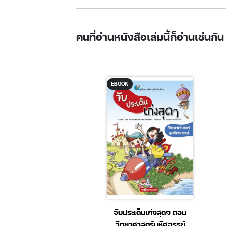
คนที่อ่านหนังสือเล่มนี้ก็อ่านเช่นกัน
EBOOK
K
มือ+แนวข้อสอบ ก.พ.
จับประเด็นเก่งสุดๆ ตอน
 1-2 ฉบับทันสมัยใหม่
วิทยาศาสตร์มหัศจรรย์