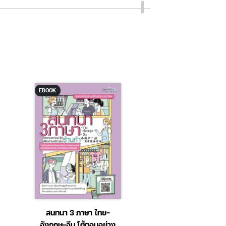
EBOOK
EBOOK
สนทนา 3 ภาษา ไทย-
50 อักษรจีน เล่มท
อังกฤษ-จีน โต้ตอบอย่าง