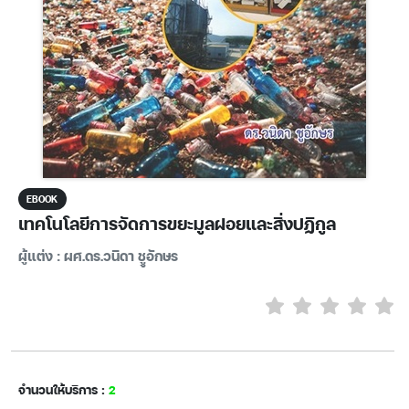
EBOOK
เทคโนโลยีการจัดการขยะมูลฝอยและสิ่งปฏิกูล
ผู้แต่ง : ผศ.ดร.วนิดา ชููอักษร
จำนวนให้บริการ :
2