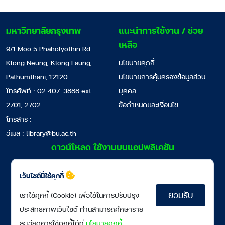
มหาวิทยาลัยกรุงเทพ
แนะนำการใช้งาน / ช่วย
เหลือ
9/1 Moo 5 Phaholyothin Rd.
Klong Neung, Klong Laung,
นโยบายคุกกี้
Pathumthani, 12120
นโยบายการคุ้มครองข้อมูลส่วน
โทรศัพท์ : 02 407-3888 ext.
บุคคล
2701, 2702
ข้อกำหนดและเงื่อนไข
โทรสาร :
อีเมล :
library@bu.ac.th
ดาวน์โหลด ใช้งานบนแอปพลิเคชัน
เว็บไซต์นี้ใช้คุกกี้
ยอมรับ
เราใช้คุกกี้ (Cookie) เพื่อใช้ในการปรับปรุง
ประสิทธิภาพเว็บไซต์ ท่านสามารถศึกษาราย
ละเอียดการใช้คุกกี้ได้ที่
นโยบายคุกกี้