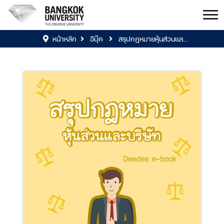
หน้าหลัก
อีบุ๊ค
สรุปกฎหมายหุ้นส่วนแล...