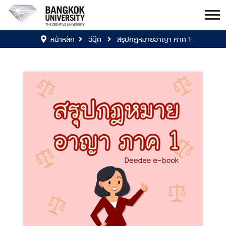
หน้าหลัก
อีบุ๊ค
สรุปกฎหมายอาญา ภาค 1