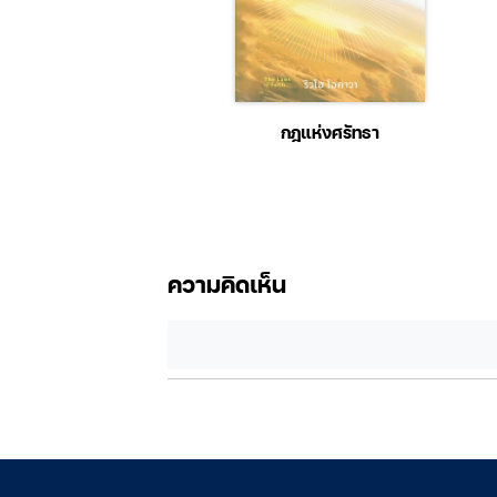
รีส์ พฤกษาพลัดใบ
กฎแห่งศรัทธา
ความคิดเห็น