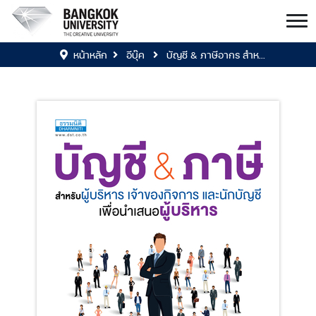
หน้าหลัก
อีบุ๊ค
บัญชี & ภาษีอากร สำห...