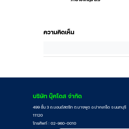
วิชาคณิตศาสตร์
ความคิดเห็น
บริษัท บุ๊คโดส จำกัด
499 ชั้น 3 ถ.บอนด์สตรีท ต.บางพูด อ.ปากเกร็ด จ.นนทบุรี
11120
โทรศัพท์ : 02-960-0010