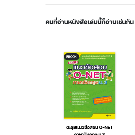
คนที่อ่านหนังสือเล่มนี้ก็อ่านเช่นกัน
K
EBOOK
บ O-NET ปีการศึกษา
ตะลุยแนวข้อสอบ O-NET
ชั้นมัธยมศึกษาปีที่ 6
ภาษาอังกฤษ ม.3