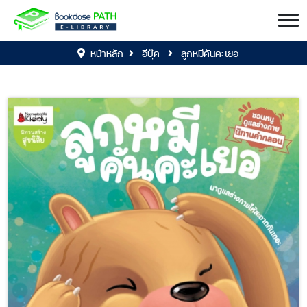
หน้าหลัก
อีบุ๊ค
ลูกหมีคันคะเยอ