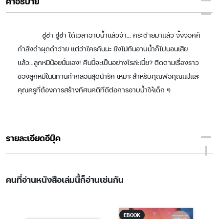
คำอธิบาย
ซู่ซ่า ซู่ซ่า ได้เวลาอาบน้ำแล้วจ้า... กระต่ายมาแล้ว จิ้งจอกก็
กำลังดำผุดดำว่าย แต่ว่าใครกันนะ ยังไม่ทันอาบน้ำก็ไปนอนเสีย
แล้ว...ลูกหมีน้อยนั่นเอง! คืนนี้จะเป็นอย่างไรล่ะเนี่ย? ติดตามเรื่องราว
ของลูกหมีในนิทานคำกลอนสุดน่ารัก เหมาะสำหรับคุณพ่อคุณแม่และ
คุณครูที่ต้องการสร้างทัศนคติที่ดีต่อการอาบน้ำให้เด็ก ๆ
รายละเอียดอีบุ๊ค
คนที่อ่านหนังสือเล่มนี้ก็อ่านเช่นกัน
EBOOK