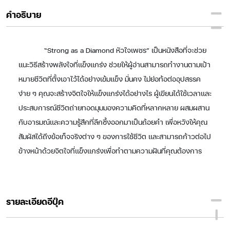
คำอธิบาย
“Strong as a Diamond หัวใจเพชร” เป็นหนังสือที่จะช่วย
แนะวิธีสร้างพลังใจที่แข็งแกร่ง ช่วยให้ผู้อ่านสามารถทำงานตามเป้า
หมายชีวิตที่ตั้งเอาไว้ได้อย่างเข้มแข็ง มั่นคง ไม่ย่อท้อต่ออุปสรรค
ง่าย ๆ คุณจะสร้างจิตใจให้แข็งแกร่งได้อย่างไร ผู้เขียนได้ใช้เวลาและ
ประสบการณ์ชีวิตถ่ายทอดมุมมองความคิดที่หลากหลาย ผสมผสาน
กับอารมณ์และความรู้สึกที่ลึกซึ้งออกมาเป็นถ้อยคำ เพื่อหวังให้คุณ
สัมผัสได้ถึงข้อเท็จจริงต่าง ๆ ของการใช้ชีวิต และสามารถก้าวต่อไป
ข้างหน้าด้วยจิตใจที่แข็งแกร่งเพื่อทำตามความฝันที่คุณต้องการ
รายละเอียดอีบุ๊ค