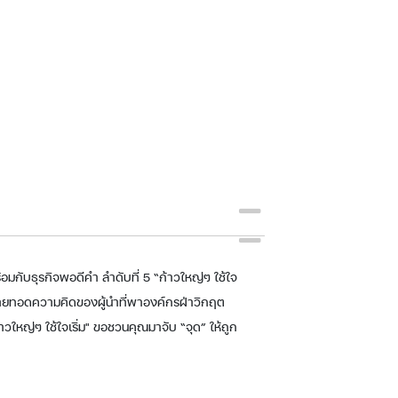
้อมกับธุรกิจพอดีคำ ลำดับที่ 5 “ก้าวใหญ่ๆ ใช้ใจ
ายทอดความคิดของผู้นำที่พาองค์กรฝ่าวิกฤต
วใหญ่ๆ ใช้ใจเริ่ม" ขอชวนคุณมาจับ “จุด” ให้ถูก