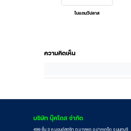
วิชารู้รอบ
ในแดนวิปลาส
ความคิดเห็น
บริษัท บุ๊คโดส จำกัด
499 ชั้น 3 ถ.บอนด์สตรีท ต.บางพูด อ.ปากเกร็ด จ.นนทบุรี