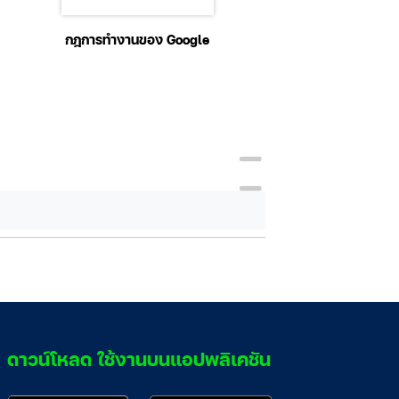
กฎการทำงานของ Google
เซเปียนส์: ประวัต
มนุษยชาติ
ดาวน์โหลด ใช้งานบนแอปพลิเคชัน