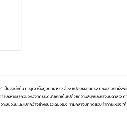
 เป็นจุดตั้งต้น กวีวุฒิ เต็มภูวภัทร หรือ ต้อง แปดบรรทัดครึ่ง กลับมาอีกครั้งพร
ารบริหารธุรกิจขององค์กรระดับโลกที่เต็มไปด้วยความสนุกและแรงบันดาลใจ ถ่
งความเชื่อมั่นและเปิดกว้างสำหรับไอเดียใหม่ๆ ท่ามกลางบททดสอบท้าทายใหม่ๆ "ก้า
ด