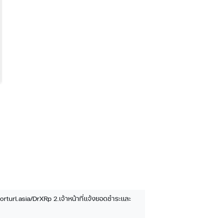
rturl.asia/DrXRp 2.เจ้าหน้าที่แจ้งยอดชำระและ