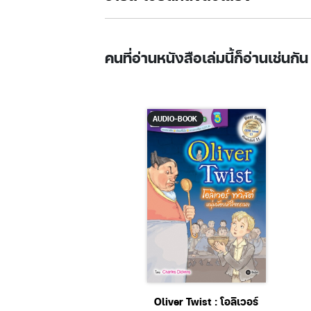
คนที่อ่านหนังสือเล่มนี้ก็อ่านเช่นกัน
AUDIO-BOOK
O-BOOK
din & His Magical
Oliver Twist : โอลิเวอร์