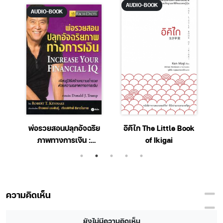
AUDIO-BOOK
AUDIO-BOOK
ลด
พ่อรวยสอนปลุกอัจฉริย
อิคิไก The Little Book
ภาพทางการเงิน :
of Ikigai
t
Increase Your
Financial IQ
ความคิดเห็น
ยังไม่มีความคิดเห็น