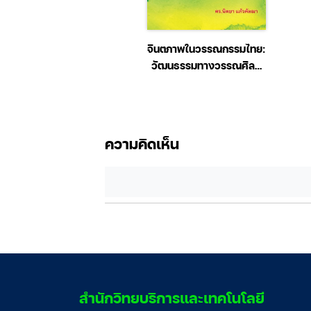
ตสอบ นักเรียนนายสิบ
จินตภาพในวรรณกรรมไทย:
วจ ฉบับสอบได้จริง
วัฒนธรรมทางวรรณศิลป์
การสืบสรรค์ และแนวทาง
การศึกษา
ความคิดเห็น
สํานักวิทยบริการและเทคโนโลยี