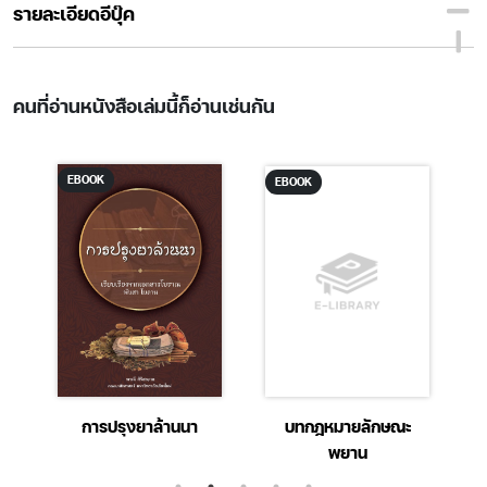
รายละเอียดอีบุ๊ค
คนที่อ่านหนังสือเล่มนี้ก็อ่านเช่นกัน
EBOOK
EBOOK
การปรุงยาล้านนา
บทกฎหมายลักษณะ
ป
พยาน