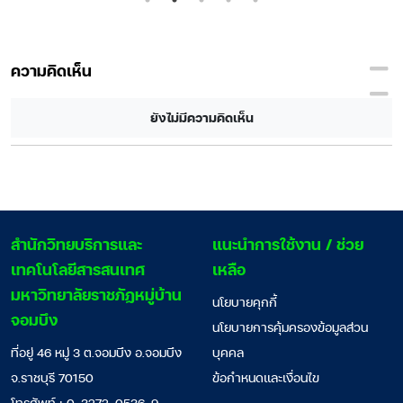
ความคิดเห็น
ยังไม่มีความคิดเห็น
สํานักวิทยบริการและ
แนะนำการใช้งาน / ช่วย
เทคโนโลยีสารสนเทศ
เหลือ
มหาวิทยาลัยราชภัฏหมู่บ้าน
นโยบายคุกกี้
จอมบึง
นโยบายการคุ้มครองข้อมูลส่วน
ที่อยู่ 46 หมู่ 3 ต.จอมบึง อ.จอมบึง
บุคคล
จ.ราชบุรี 70150
ข้อกำหนดและเงื่อนไข
โทรศัพท์ : 0-3272-0536-9