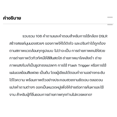
คำอธิบาย
รวบรวม 108 คำถามและคำตอบสำหรับการใช้กล้อง DSLR
สร้างสรรค์มุมมองสวยๆ ของภาพให้ได้ดังใจ และปรับค่าได้ถูกต้อง
ตามสภาพแวดล้อมทุกรูปแบบ ไม่ว่าจะเป็น การถ่ายภาพคนให้สวย
การถ่ายภาพวิวทิวทัศน์ให้สีสันสดใส ถ่ายภาพมาโคหลังดำ ถ่าย
ภาพแสงโบเก้เป็นรูปทรงแปลกๆ การใช้ Flash Trigger หรือการใช้
แผ่นเจลย้อมสีแฟลช เป็นต้น โดยผู้เขียนได้ตอบคำถามอย่างกระชับ
ได้ใจความ พร้อมภาพตัวอย่างประกอบสวยงามชัดเจน ตลอดจน
แบ่งคำถามต่างๆ ออกเป็นหมวดหมู่เพื่อให้ง่ายต่อการค้นหาและใช้
งาน สำหรับผู้ที่ชื่นชอบการถ่ายภาพทุกท่านไม่ควรพลาด!