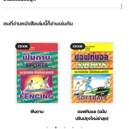
คนที่อ่านหนังสือเล่มนี้ก็อ่านเช่นกัน
EBOOK
EBOOK
ิง
ฟันดาบ
ซอฟท์บอล (ฉบับ
สี
ปรับปรุงใหม่ล่าสุด)