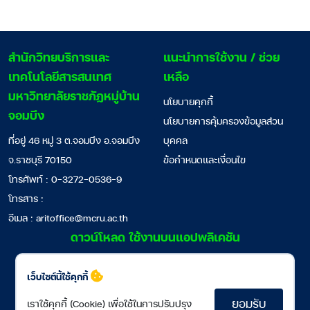
สํานักวิทยบริการและ
แนะนำการใช้งาน / ช่วย
เทคโนโลยีสารสนเทศ
เหลือ
มหาวิทยาลัยราชภัฏหมู่บ้าน
นโยบายคุกกี้
จอมบึง
นโยบายการคุ้มครองข้อมูลส่วน
ที่อยู่ 46 หมู่ 3 ต.จอมบึง อ.จอมบึง
บุคคล
จ.ราชบุรี 70150
ข้อกำหนดและเงื่อนไข
โทรศัพท์ : 0-3272-0536-9
โทรสาร :
อีเมล :
aritoffice@mcru.ac.th
ดาวน์โหลด ใช้งานบนแอปพลิเคชัน
เว็บไซต์นี้ใช้คุกกี้
ยอมรับ
เราใช้คุกกี้ (Cookie) เพื่อใช้ในการปรับปรุง