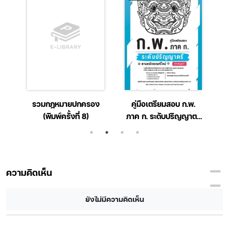
66
รวมกฎหมายปกครอง
คู่มือเตรียมสอบ ก.พ.
(พิมพ์ครั้งที่ 8)
ภาค ก. ระดับปริญญาตรี
ตามหลักเกณฑ์ใหม่
ฉ.สมบูรณ์
ความคิดเห็น
ยังไม่มีความคิดเห็น