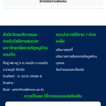
ยังไม่มีความคิดเห็น
สํานักวิทยบริการและ
แนะนำการใช้งาน / ช่วย
เทคโนโลยีสารสนเทศ
เหลือ
มหาวิทยาลัยราชภัฏหมู่บ้าน
นโยบายคุกกี้
จอมบึง
นโยบายการคุ้มครองข้อมูลส่วน
ที่อยู่ 46 หมู่ 3 ต.จอมบึง อ.จอมบึง
บุคคล
จ.ราชบุรี 70150
ข้อกำหนดและเงื่อนไข
โทรศัพท์ : 0-3272-0536-9
โทรสาร :
อีเมล :
aritoffice@mcru.ac.th
ดาวน์โหลด ใช้งานบนแอปพลิเคชัน