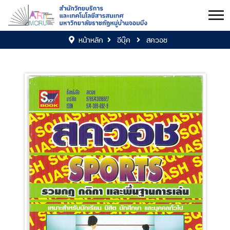
หน้าหลัก
อีบุ๊ค
สควอช