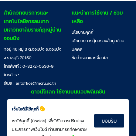
สํานักวิทยบริการและ
แนะนำการใช้งาน / ช่วย
เทคโนโลยีสารสนเทศ
เหลือ
มหาวิทยาลัยราชภัฏหมู่บ้าน
นโยบายคุกกี้
จอมบึง
นโยบายการคุ้มครองข้อมูลส่วน
ที่อยู่ 46 หมู่ 3 ต.จอมบึง อ.จอมบึง
บุคคล
จ.ราชบุรี 70150
ข้อกำหนดและเงื่อนไข
โทรศัพท์ : 0-3272-0536-9
โทรสาร :
อีเมล :
aritoffice@mcru.ac.th
ดาวน์โหลด ใช้งานบนแอปพลิเคชัน
เว็บไซต์นี้ใช้คุกกี้
ยอมรับ
เราใช้คุกกี้ (Cookie) เพื่อใช้ในการปรับปรุง
ประสิทธิภาพเว็บไซต์ ท่านสามารถศึกษาราย