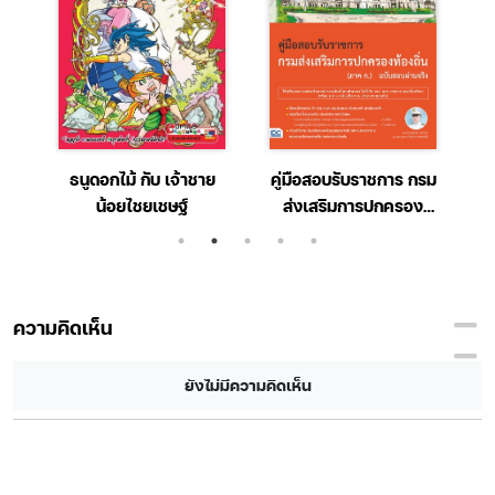
e-
ธนูดอกไม้ กับ เจ้าชาย
คู่มือสอบรับราชการ กรม
า
น้อยไชยเชษฐ์
ส่งเสริมการปกครอง
ท้องถิ่น (ภาค ก.) ฉบับ
สอบผ่านจริง
ความคิดเห็น
ยังไม่มีความคิดเห็น