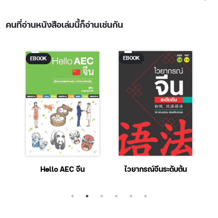
คนที่อ่านหนังสือเล่มนี้ก็อ่านเช่นกัน
EBOOK
EBOOK
e
Hello AEC จีน
ไวยากรณ์จีนระดับต้น
ฮ