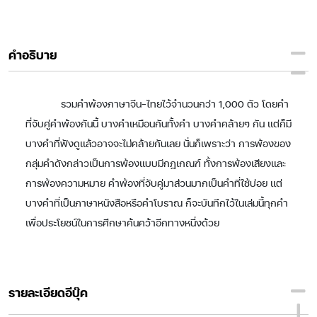
คำอธิบาย
รวมคำพ้องภาษาจีน-ไทยไว้จำนวนกว่า 1,000 ตัว โดยคำ
ที่จับคู่คำพ้องกันนี้ บางคำเหมือนกันทั้งคำ บางคำคล้ายๆ กัน แต่ก็มี
บางคำที่ฟังดูแล้วอาจจะไม่คล้ายกันเลย นั่นก็เพราะว่า การพ้องของ
กลุ่มคำดังกล่าวเป็นการพ้องแบบมีกฎเกณฑ์ ทั้งการพ้องเสียงและ
การพ้องความหมาย คำพ้องที่จับคู่มาส่วนมากเป็นคำที่ใช้บ่อย แต่
บางคำที่เป็นภาษาหนังสือหรือคำโบราณ ก็จะบันทึกไว้ในเล่มนี้ทุกคำ
เพื่อประโยชน์ในการศึกษาค้นคว้าอีกทางหนึ่งด้วย
รายละเอียดอีบุ๊ค