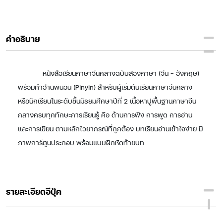
คำอธิบาย
หนังสือเรียนภาษาจีนกลางฉบับสองภาษา (จีน - อังกฤษ)
พร้อมคำอ่านพินอิน (Pinyin) สำหรับผู้เริ่มต้นเรียนภาษาจีนกลาง
หรือนักเรียนในระดับชั้นมัธยมศึกษาปีที่ 2 เนื้อหาปูพื้นฐานภาษาจีน
กลางครบทุกทักษะการเรียนรู้ คือ ด้านการฟัง การพูด การอ่าน
และการเขียน ตามหลักไวยากรณ์ที่ถูกต้อง บทเรียนอ่านเข้าใจง่าย มี
ภาพการ์ตูนประกอบ พร้อมแบบฝึกหัดท้ายบท
รายละเอียดอีบุ๊ค