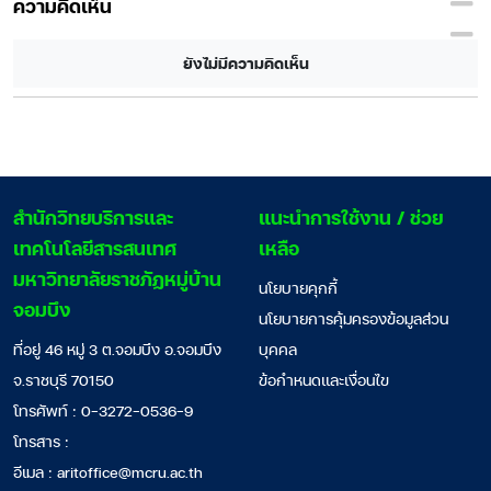
ความคิดเห็น
ยังไม่มีความคิดเห็น
สํานักวิทยบริการและ
แนะนำการใช้งาน / ช่วย
เทคโนโลยีสารสนเทศ
เหลือ
มหาวิทยาลัยราชภัฏหมู่บ้าน
นโยบายคุกกี้
จอมบึง
นโยบายการคุ้มครองข้อมูลส่วน
ที่อยู่ 46 หมู่ 3 ต.จอมบึง อ.จอมบึง
บุคคล
จ.ราชบุรี 70150
ข้อกำหนดและเงื่อนไข
โทรศัพท์ : 0-3272-0536-9
โทรสาร :
อีเมล :
aritoffice@mcru.ac.th