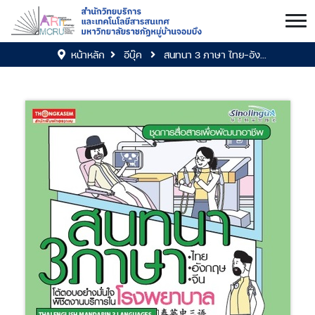
หน้าหลัก
อีบุ๊ค
สนทนา 3 ภาษา ไทย-อัง...