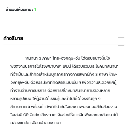
จำนวนให้บริการ :
1
คำอธิบาย
"สนทนา 3 ภาษา ไทย-อังกฤษ-จีน โต้ตอบอย่างมั่นใจ
พิชิตงานบริการในโรงพยาบาล" เล่มนี้ ได้รวบรวมประโยคบทสนทนา
ที่จำเป็นและสำคัญสำหรับบุคลากรทางการแพทย์ทั้ง 3 ภาษา ไทย-
อังกฤษ-จีน ด้วยประโยคที่คัดสรรแบบเน้น ๆ เพื่อความสะดวกแก่ผู้
ทำงานด้านการบริการ ด้วยการสร้างบทสนทนาถามตอบหลาก
หลายรูปแบบ ให้ผู้อ่านได้เรียนรู้และนำไปใช้ได้จริงในทุก ๆ
สถานการณ์ พร้อมคำศัพท์ที่น่าสนใจและภาพประกอบสีสันสวยงาม
ในเล่มมี QR Code เสียงภาษาจีนช่วยให้การฝึกฟังและและสนทนาได้
คล่องแคล่วเหมือนเจ้าของภาษา