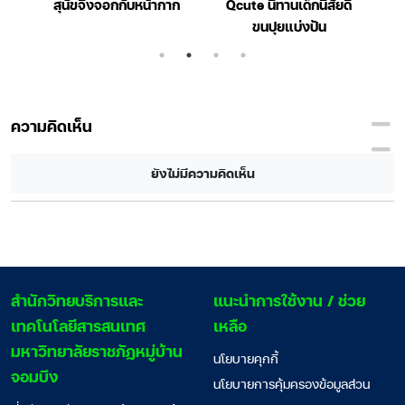
สุนัขจิ้งจอกกับหน้ากาก
Qcute นิทานเด็กนิสัยดี
ฮ
ขนปุยแบ่งปัน
ความคิดเห็น
ยังไม่มีความคิดเห็น
สํานักวิทยบริการและ
แนะนำการใช้งาน / ช่วย
เทคโนโลยีสารสนเทศ
เหลือ
มหาวิทยาลัยราชภัฏหมู่บ้าน
นโยบายคุกกี้
จอมบึง
นโยบายการคุ้มครองข้อมูลส่วน