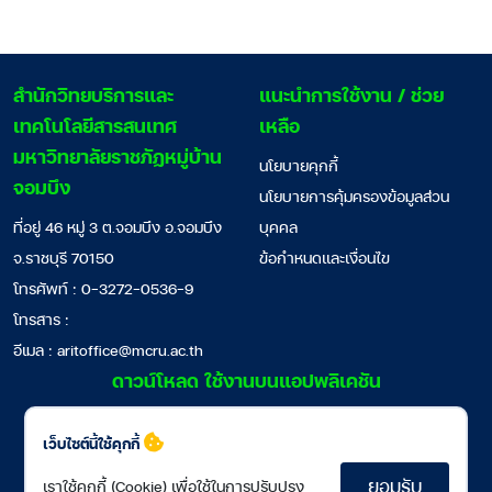
สํานักวิทยบริการและ
แนะนำการใช้งาน / ช่วย
เทคโนโลยีสารสนเทศ
เหลือ
มหาวิทยาลัยราชภัฏหมู่บ้าน
นโยบายคุกกี้
จอมบึง
นโยบายการคุ้มครองข้อมูลส่วน
ที่อยู่ 46 หมู่ 3 ต.จอมบึง อ.จอมบึง
บุคคล
จ.ราชบุรี 70150
ข้อกำหนดและเงื่อนไข
โทรศัพท์ : 0-3272-0536-9
โทรสาร :
อีเมล :
aritoffice@mcru.ac.th
ดาวน์โหลด ใช้งานบนแอปพลิเคชัน
เว็บไซต์นี้ใช้คุกกี้
ยอมรับ
เราใช้คุกกี้ (Cookie) เพื่อใช้ในการปรับปรุง