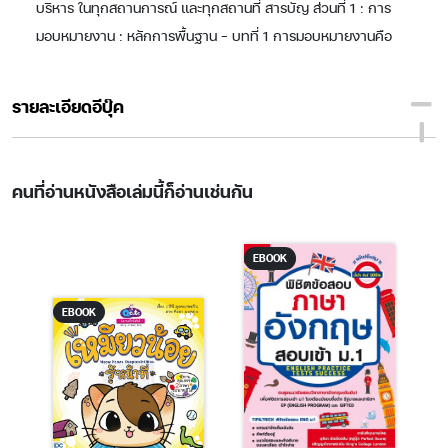
บริหาร ในทุกสถานการณ์ และทุกสถานที่ สารบัญ ส่วนที่ 1 : การ
มอบหมายงาน : หลักการพื้นฐาน - บทที่ 1 การมอบหมายงานคือ
อะไร? - บทที่ 2 แนวทางของการมอบหมายงานอย่างมีประสิทธิผล
- บทที่ 3 การเตรียมตัวมอบหมายงาน - บทที่ 4 การดำเนินการมอบ
รายละเอียดอีบุ๊ค
หมายงาน - บทที่ 5 การติดตามความคืบหน้าของงานที่มอบหมายไป
แล้ว ส่วนที่ 2 เคล็ดลับและเครื่องมือสำหรับการมอบหมายงาน - บท
ที่ 6 เครื่องมือสำหรับการมอบหมายงาน - บทที่ 7 ทดสอบความ
คนที่อ่านหนังสือเล่มนี้ก็อ่านเช่นกัน
เข้าใจเกี่ยวกับการมอบหมายงาน - บทที่ 8 คำถามที่พบบ่อย
EBOOK
EBOOK