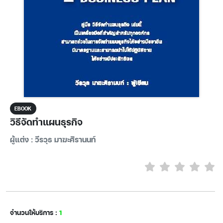
EBOOK
วิธีจัดทำแผนธุรกิจ
ผู้แต่ง : วีรวุธ มาฆะศิรานนท์
จำนวนให้บริการ :
1