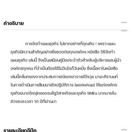
คำอธิบาย
การจัดทำแผนธุรกิจ ไม่ยากอย่างที่คุณคิด ! เพราะแผน
ธุรกิจมีความสำคัญอย่างยิ่งยวดต่อทุกองค์กร หนังสือ วิธีจัดทำ
แผนธุรกิจ เล่มนี้ จึงเป็นเสมือนคู่มือประจำตัวสำหรับผู้บริหารและผู้นำ
องค์กรทุกคน ที่จำเป็นต้องใช้ไม่วันใดก็วันหนึ่ง ซึ่งเนื้อหาในหนังสือ
เล่มนี้กลั่นกรองจากประสบการณ์ของอาจารย์วีรวุธ มาฆะศิรานนท์
ในการดำเนินการสัมมนาเชิงปฏิบัติการ (workshop) ให้แก่องค์กร
ธุรกิจขนาดใหญ่ตลอดจนรัฐวิสาหกิจและธุรกิจ SMEs มากมายใน
ช่วงระยะเวลา 10 ปีที่ผ่านมา
รายละเอียดอีบุ๊ค