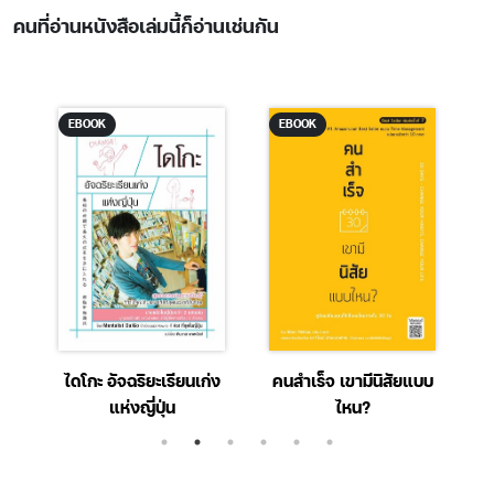
คนที่อ่านหนังสือเล่มนี้ก็อ่านเช่นกัน
EBOOK
EBOOK
าพ
ไดโกะ อัจฉริยะเรียนเก่ง
คนสำเร็จ เขามีนิสัยแบบ
แห่งญี่ปุ่น
ไหน?