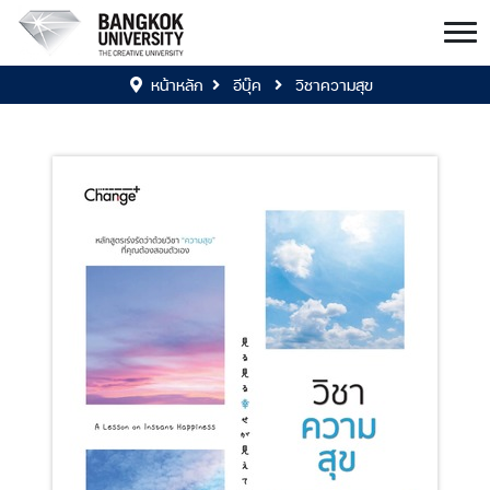
หน้าหลัก
อีบุ๊ค
วิชาความสุข