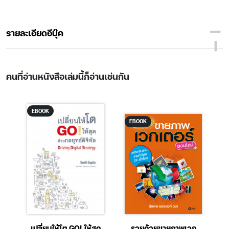
รายละเอียดอีบุ๊ค
คนที่อ่านหนังสือเล่มนี้ก็อ่านเช่นกัน
EBOOK
EBOOK
ี
เปลี่ยนให้โต GO! ให้สุด
รวยด้วยขายภาพเวก