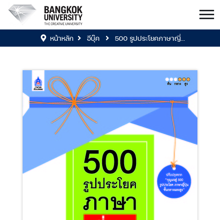
หน้าหลัก
อีบุ๊ค
500 รูปประโยคภาษาญี่...