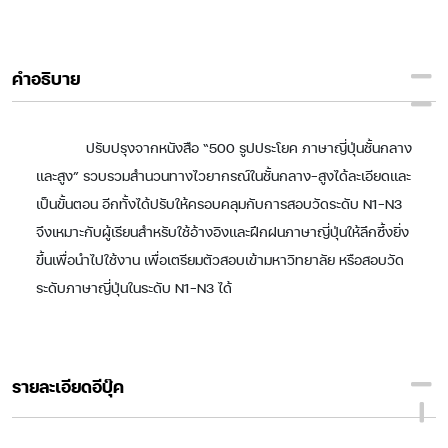
คำอธิบาย
ปรับปรุงจากหนังสือ “500 รูปประโยค ภาษาญี่ปุ่นชั้นกลาง
และสูง” รวบรวมสำนวนทางไวยากรณ์ในชั้นกลาง-สูงได้ละเอียดและ
เป็นขั้นตอน อีกทั้งได้ปรับให้ครอบคลุมกับการสอบวัดระดับ N1-N3
จึงเหมาะกับผู้เรียนสำหรับใช้อ้างอิงและฝึกฝนภาษาญี่ปุ่นให้ลึกซึ้งยิ่ง
ขึ้นเพื่อนำไปใช้งาน เพื่อเตรียมตัวสอบเข้ามหาวิทยาลัย หรือสอบวัด
ระดับภาษาญี่ปุ่นในระดับ N1-N3 ได้
รายละเอียดอีบุ๊ค